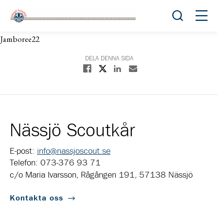
Öppna sök
Öppn
Jamboree22
DELA DENNA SIDA
Dela på X
Dela på Facebook
Dela på Linkedin
Dela med E-post
Nässjö Scoutkår
E-post:
info@nassjoscout.se
Telefon: 073-376 93 71
c/o Maria Ivarsson, Rågången 191, 57138 Nässjö
Kontakta oss