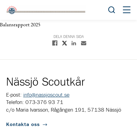
Öppna sök
Öppn
Balansrapport 2025
DELA DENNA SIDA
Dela på X
Dela på Facebook
Dela på Linkedin
Dela med E-post
Nässjö Scoutkår
E-post:
info@nassjoscout.se
Telefon: 073-376 93 71
c/o Maria Ivarsson, Rågången 191, 57138 Nässjö
Kontakta oss