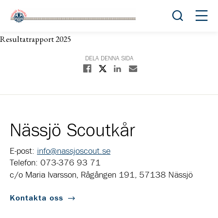
Öppna sök
Öppn
Resultatrapport 2025
DELA DENNA SIDA
Dela på X
Dela på Facebook
Dela på Linkedin
Dela med E-post
Nässjö Scoutkår
E-post:
info@nassjoscout.se
Telefon: 073-376 93 71
c/o Maria Ivarsson, Rågången 191, 57138 Nässjö
Kontakta oss