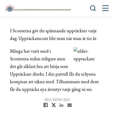
Öppna sök
Öppn
I Scouterna gör du spännande upptäckter varje
dag. Upptäckarscout blir man när man är tio år.
Många har varit med i
Scouterna redan tidigare men
det går såklart bra att börja som
Upptäckare direkt. I din patrull får du schyssta
kompisar att räkna med. Tillsammans med dem
får du upptäcka nya äventyr varje gång ni ses.
DELA DENNA SIDA
Dela på X
Dela på Facebook
Dela på Linkedin
Dela med E-post