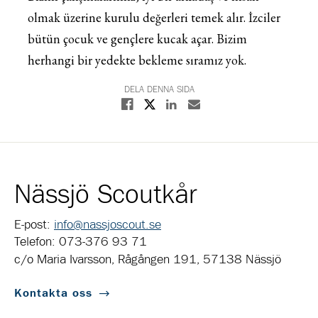
olmak üzerine kurulu değerleri temek alır. İzciler
bütün çocuk ve gençlere kucak açar. Bizim
herhangi bir yedekte bekleme sıramız yok.
DELA DENNA SIDA
Dela på X
Dela på Facebook
Dela på Linkedin
Dela med E-post
Nässjö Scoutkår
E-post:
info@nassjoscout.se
Telefon: 073-376 93 71
c/o Maria Ivarsson, Rågången 191, 57138 Nässjö
Kontakta oss