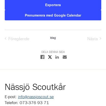
Exportera
Prenumerera med Google Calendar
Föregående
Idag
Nästa
Evenemang
Evene
DELA DENNA SIDA
Dela på X
Dela på Facebook
Dela på Linkedin
Dela med E-post
Nässjö Scoutkår
E-post:
info@nassjoscout.se
Telefon: 073-376 93 71