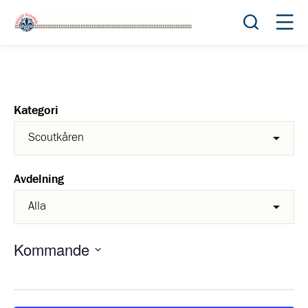
Öppna sök
Öppn
Kategori
Avdelning
Kommande
Välj
datum.