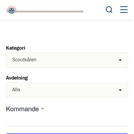
Öppna sök
Öppn
Kategori
Avdelning
Kommande
Välj
datum.