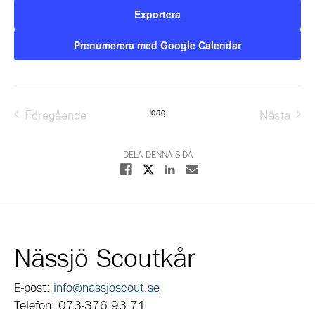
Exportera
Prenumerera med Google Calendar
Föregående
Idag
Nästa
Evenemang
Evene
DELA DENNA SIDA
Dela på X
Dela på Facebook
Dela på Linkedin
Dela med E-post
Nässjö Scoutkår
E-post:
info@nassjoscout.se
Telefon: 073-376 93 71